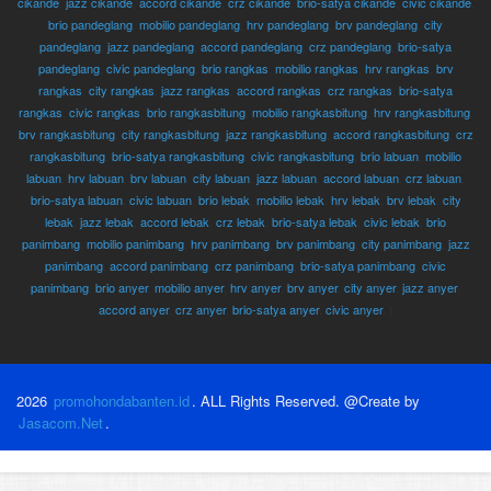
cikande
,
jazz cikande
,
accord cikande
,
crz cikande
,
brio-satya cikande
,
civic cikande
,
brio pandeglang
,
mobilio pandeglang
,
hrv pandeglang
,
brv pandeglang
,
city
pandeglang
,
jazz pandeglang
,
accord pandeglang
,
crz pandeglang
,
brio-satya
pandeglang
,
civic pandeglang
,
brio rangkas
,
mobilio rangkas
,
hrv rangkas
,
brv
rangkas
,
city rangkas
,
jazz rangkas
,
accord rangkas
,
crz rangkas
,
brio-satya
rangkas
,
civic rangkas
,
brio rangkasbitung
,
mobilio rangkasbitung
,
hrv rangkasbitung
,
brv rangkasbitung
,
city rangkasbitung
,
jazz rangkasbitung
,
accord rangkasbitung
,
crz
rangkasbitung
,
brio-satya rangkasbitung
,
civic rangkasbitung
,
brio labuan
,
mobilio
labuan
,
hrv labuan
,
brv labuan
,
city labuan
,
jazz labuan
,
accord labuan
,
crz labuan
,
brio-satya labuan
,
civic labuan
,
brio lebak
,
mobilio lebak
,
hrv lebak
,
brv lebak
,
city
lebak
,
jazz lebak
,
accord lebak
,
crz lebak
,
brio-satya lebak
,
civic lebak
,
brio
panimbang
,
mobilio panimbang
,
hrv panimbang
,
brv panimbang
,
city panimbang
,
jazz
panimbang
,
accord panimbang
,
crz panimbang
,
brio-satya panimbang
,
civic
panimbang
,
brio anyer
,
mobilio anyer
,
hrv anyer
,
brv anyer
,
city anyer
,
jazz anyer
,
accord anyer
,
crz anyer
,
brio-satya anyer
,
civic anyer
, )
2026
promohondabanten.id
. ALL Rights Reserved. @Create by
Jasacom.Net
.