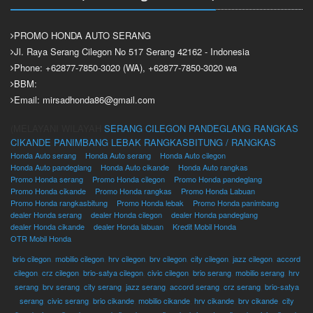
PROMO HONDA AUTO SERANG
Jl. Raya Serang Cilegon No 517 Serang 42162 - Indonesia
Phone: +62877-7850-3020 (WA), +62877-7850-3020 wa
BBM:
Email: mirsadhonda86@gmail.com
(MELAYANI WILAYAH
SERANG
CILEGON
PANDEGLANG
RANGKAS
CIKANDE
PANIMBANG
LEBAK
RANGKASBITUNG / RANGKAS
Honda Auto serang
Honda Auto serang
Honda Auto cilegon
Honda Auto pandeglang
Honda Auto cikande
Honda Auto rangkas
Promo Honda serang
Promo Honda cilegon
Promo Honda pandeglang
Promo Honda cikande
Promo Honda rangkas
Promo Honda Labuan
Promo Honda rangkasbitung
Promo Honda lebak
Promo Honda panimbang
dealer Honda serang
dealer Honda cilegon
dealer Honda pandeglang
dealer Honda cikande
dealer Honda labuan
Kredit Mobil Honda
OTR Mobil Honda
brio cilegon
,
mobilio cilegon
,
hrv cilegon
,
brv cilegon
,
city cilegon
,
jazz cilegon
,
accord
cilegon
,
crz cilegon
,
brio-satya cilegon
,
civic cilegon
,
brio serang
,
mobilio serang
,
hrv
serang
,
brv serang
,
city serang
,
jazz serang
,
accord serang
,
crz serang
,
brio-satya
serang
,
civic serang
,
brio cikande
,
mobilio cikande
,
hrv cikande
,
brv cikande
,
city