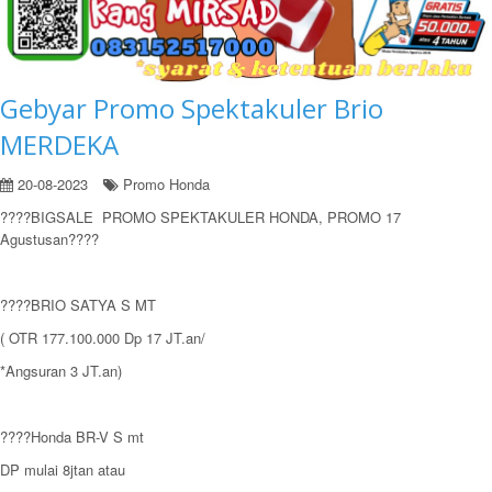
Gebyar Promo Spektakuler Brio
MERDEKA
20-08-2023
Promo Honda
????BIGSALE PROMO SPEKTAKULER HONDA, PROMO 17
Agustusan????
????BRIO SATYA S MT
( OTR 177.100.000 Dp 17 JT.an/
*Angsuran 3 JT.an)
????Honda BR-V S mt
DP mulai 8jtan atau