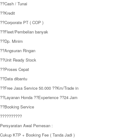
??Cash / Tunai
??Kredit
??Corporate PT ( COP )
??Fleet/Pembelian banyak
??Dp. Minim
??Angsuran Ringan
??Unit Ready Stock
??Proses Cepat
??Data dibantu
??Free Jasa Service 50.000 ??Km/Trade in
??Layanan Honda ??Experience ??24 Jam
??Booking Service
??????????
Persyaratan Awal Pemesan :
Cukup KTP + Booking Fee ( Tanda Jadi )