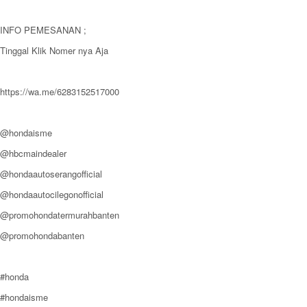
INFO PEMESANAN ;
Tinggal Klik Nomer nya Aja
https://wa.me/6283152517000
@hondaisme
@hbcmaindealer
@hondaautoserangofficial
@hondaautocilegonofficial
@promohondatermurahbanten
@promohondabanten
#honda
#hondaisme