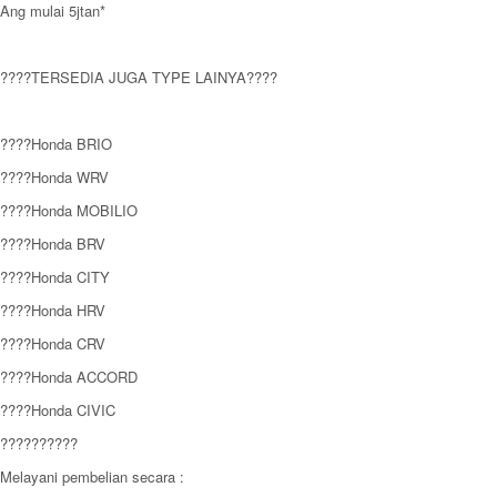
Ang mulai 5jtan*
????TERSEDIA JUGA TYPE LAINYA????
????Honda BRIO
????Honda WRV
????Honda MOBILIO
????Honda BRV
????Honda CITY
????Honda HRV
????Honda CRV
????Honda ACCORD
????Honda CIVIC
??????????
Melayani pembelian secara :