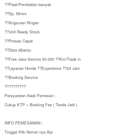
??Fleet/Pembelian banyak
??Dp. Minim
??Angsuran Ringan
??Unit Ready Stock
??Proses Cepat
??Data dibantu
??Free Jasa Service 50.000 ??Km/Trade in
??Layanan Honda ??Experience ??24 Jam
??Booking Service
??????????
Persyaratan Awal Pemesan :
Cukup KTP + Booking Fee ( Tanda Jadi )
INFO PEMESANAN ;
Tinggal Klik Nomer nya Aja