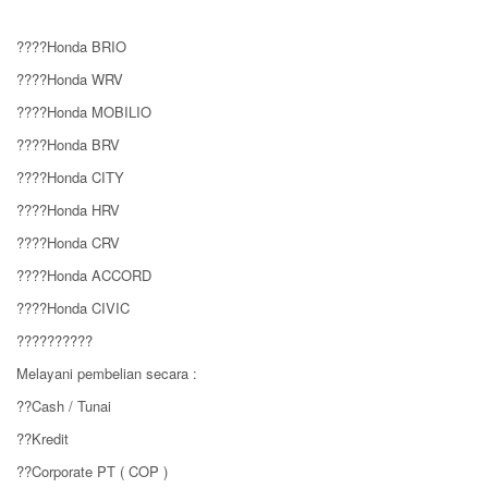
????Honda BRIO
????Honda WRV
????Honda MOBILIO
????Honda BRV
????Honda CITY
????Honda HRV
????Honda CRV
????Honda ACCORD
????Honda CIVIC
??????????
Melayani pembelian secara :
??Cash / Tunai
??Kredit
??Corporate PT ( COP )