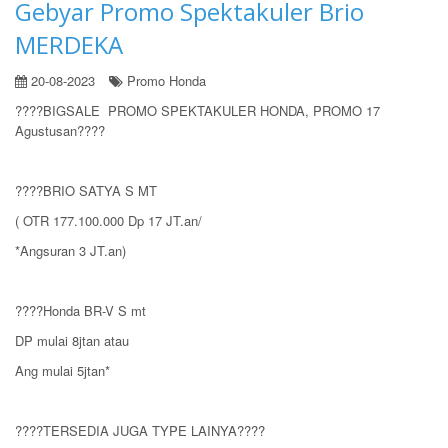
Gebyar Promo Spektakuler Brio
MERDEKA
20-08-2023
Promo Honda
????BIGSALE PROMO SPEKTAKULER HONDA, PROMO 17
Agustusan????
????BRIO SATYA S MT
( OTR 177.100.000 Dp 17 JT.an/
*Angsuran 3 JT.an)
????Honda BR-V S mt
DP mulai 8jtan atau
Ang mulai 5jtan*
????TERSEDIA JUGA TYPE LAINYA????