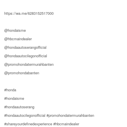
https://wa.me/6283152517000
@hondaisme
@hbcmaindealer
@hondaautoserangofficial
@hondaautocilegonofficial
@promohondatermurahbanten
@promohondabanten
#honda
#hondaisme
#hondaautoserang
#hondaautocilegonofficial #promohondatermurahbanten
#shareyourdefinedexperience #hbcmaindealer