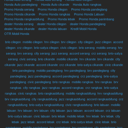
Honda Auto pandeglang
Honda Auto cikande
Honda Auto rangkas
Promo Honda serang
Promo Honda cilegon
Promo Honda pandeglang
Promo Honda cikande
Promo Honda rangkas
Promo Honda Labuan
Promo Honda rangkasbitung
Promo Honda lebak
Promo Honda panimbang
dealer Honda serang
dealer Honda cilegon
dealer Honda pandeglang
dealer Honda cikande
dealer Honda labuan
Kredit Mobil Honda
OTR Mobil Honda
brio cilegon
,
mobilio cilegon
,
hrv cilegon
,
brv cilegon
,
city cilegon
,
jazz cilegon
,
accord
cilegon
,
crz cilegon
,
brio-satya cilegon
,
civic cilegon
,
brio serang
,
mobilio serang
,
hrv
serang
,
brv serang
,
city serang
,
jazz serang
,
accord serang
,
crz serang
,
brio-satya
serang
,
civic serang
,
brio cikande
,
mobilio cikande
,
hrv cikande
,
brv cikande
,
city
cikande
,
jazz cikande
,
accord cikande
,
crz cikande
,
brio-satya cikande
,
civic cikande
,
brio pandeglang
,
mobilio pandeglang
,
hrv pandeglang
,
brv pandeglang
,
city
pandeglang
,
jazz pandeglang
,
accord pandeglang
,
crz pandeglang
,
brio-satya
pandeglang
,
civic pandeglang
,
brio rangkas
,
mobilio rangkas
,
hrv rangkas
,
brv
rangkas
,
city rangkas
,
jazz rangkas
,
accord rangkas
,
crz rangkas
,
brio-satya
rangkas
,
civic rangkas
,
brio rangkasbitung
,
mobilio rangkasbitung
,
hrv rangkasbitung
,
brv rangkasbitung
,
city rangkasbitung
,
jazz rangkasbitung
,
accord rangkasbitung
,
crz
rangkasbitung
,
brio-satya rangkasbitung
,
civic rangkasbitung
,
brio labuan
,
mobilio
labuan
,
hrv labuan
,
brv labuan
,
city labuan
,
jazz labuan
,
accord labuan
,
crz labuan
,
brio-satya labuan
,
civic labuan
,
brio lebak
,
mobilio lebak
,
hrv lebak
,
brv lebak
,
city
lebak
,
jazz lebak
,
accord lebak
,
crz lebak
,
brio-satya lebak
,
civic lebak
,
brio
panimbang
,
mobilio panimbang
,
hrv panimbang
,
brv panimbang
,
city panimbang
,
jazz