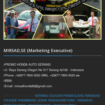
MIRSAD,SE (Marketing Executive)
PROMO HONDA AUTO SERANG
Jl. Raya Serang Cilegon No 517 Serang 42162 - Indonesia
Phone: +62877-7850-3020 (WA), +62877-7850-3020 wa
BBM:
Email: mirsadhonda86@gmail.com
(MELAYANI WILAYAH
SERANG
CILEGON
PANDEGLANG
RANGKAS
CIKANDE
PANIMBANG
LEBAK
RANGKASBITUNG / RANGKAS
Honda Auto serang
Honda Auto serang
Honda Auto cilegon