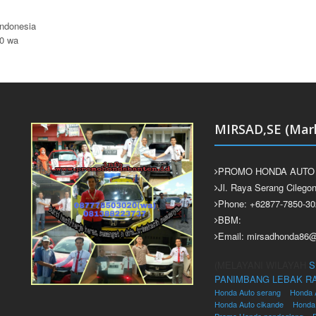
Indonesia
20 wa
MIRSAD,SE (Mark
PROMO HONDA AUTO
Jl. Raya Serang Cilego
Phone: +62877-7850-30
BBM:
Email: mirsadhonda86
(MELAYANI WILAYAH
S
PANIMBANG
LEBAK
R
Honda Auto serang
Honda 
Honda Auto cikande
Honda