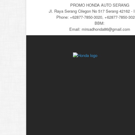
PROMO HONDA AUTO SERANG
Jl. Raya Serang Cilegon No 517 Serang 42162 - 
Phone: +62877-7850-3020, +62877-7850-30
BBM:
Email: mirsadhonda86@gmail.com