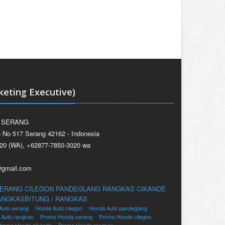
eting Executive)
 SERANG
n No 517 Serang 42162 - Indonesia
20 (WA), +62877-7850-3020 wa
@gmail.com
ERANG
CILEGON
PANDEGLANG
RANGKAS
CIKANDE
ANGKASBITUNG / RANGKAS
Auto serang
Honda Auto cilegon
Honda Auto pandeglang
 Auto rangkas
Promo Honda serang
Promo Honda cilegon