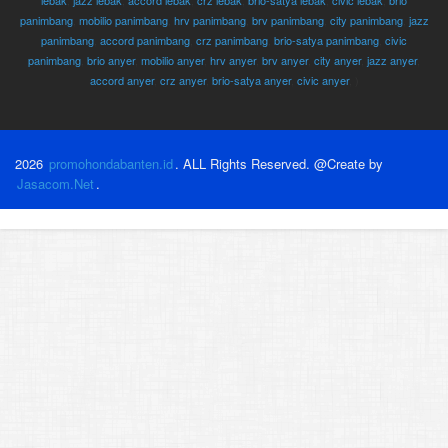
panimbang
,
mobilio panimbang
,
hrv panimbang
,
brv panimbang
,
city panimbang
,
jazz
panimbang
,
accord panimbang
,
crz panimbang
,
brio-satya panimbang
,
civic
panimbang
,
brio anyer
,
mobilio anyer
,
hrv anyer
,
brv anyer
,
city anyer
,
jazz anyer
,
accord anyer
,
crz anyer
,
brio-satya anyer
,
civic anyer
, )
2026
promohondabanten.id
. ALL Rights Reserved. @Create by
Jasacom.Net
.