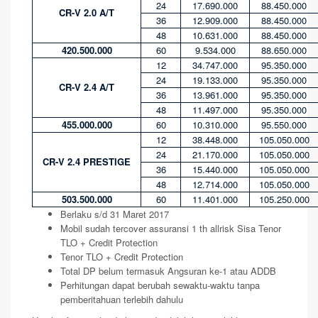
24
17.690.000
88.450.000
CR-V 2.0 A/T
36
12.909.000
88.450.000
48
10.631.000
88.450.000
420.500.000
60
9.534.000
88.650.000
12
34.747.000
95.350.000
24
19.133.000
95.350.000
CR-V 2.4 A/T
36
13.961.000
95.350.000
48
11.497.000
95.350.000
455.000.000
60
10.310.000
95.550.000
12
38.448.000
105.050.000
24
21.170.000
105.050.000
CR-V 2.4 PRESTIGE
36
15.440.000
105.050.000
48
12.714.000
105.050.000
503.500.000
60
11.401.000
105.250.000
Berlaku s/d 31 Maret 2017
Mobil sudah tercover assuransi 1 th allrisk Sisa Tenor
TLO + Credit Protection
Tenor TLO + Credit Protection
Total DP belum termasuk Angsuran ke-1 atau ADDB
Perhitungan dapat berubah sewaktu-waktu tanpa
pemberitahuan terlebih dahulu