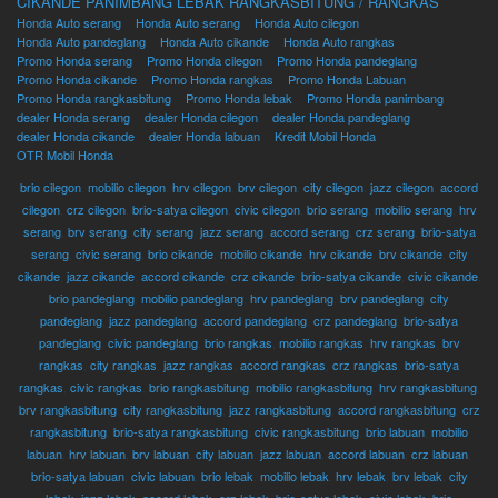
CIKANDE
PANIMBANG
LEBAK
RANGKASBITUNG / RANGKAS
Honda Auto serang
Honda Auto serang
Honda Auto cilegon
Honda Auto pandeglang
Honda Auto cikande
Honda Auto rangkas
Promo Honda serang
Promo Honda cilegon
Promo Honda pandeglang
Promo Honda cikande
Promo Honda rangkas
Promo Honda Labuan
Promo Honda rangkasbitung
Promo Honda lebak
Promo Honda panimbang
dealer Honda serang
dealer Honda cilegon
dealer Honda pandeglang
dealer Honda cikande
dealer Honda labuan
Kredit Mobil Honda
OTR Mobil Honda
brio cilegon
,
mobilio cilegon
,
hrv cilegon
,
brv cilegon
,
city cilegon
,
jazz cilegon
,
accord
cilegon
,
crz cilegon
,
brio-satya cilegon
,
civic cilegon
,
brio serang
,
mobilio serang
,
hrv
serang
,
brv serang
,
city serang
,
jazz serang
,
accord serang
,
crz serang
,
brio-satya
serang
,
civic serang
,
brio cikande
,
mobilio cikande
,
hrv cikande
,
brv cikande
,
city
cikande
,
jazz cikande
,
accord cikande
,
crz cikande
,
brio-satya cikande
,
civic cikande
,
brio pandeglang
,
mobilio pandeglang
,
hrv pandeglang
,
brv pandeglang
,
city
pandeglang
,
jazz pandeglang
,
accord pandeglang
,
crz pandeglang
,
brio-satya
pandeglang
,
civic pandeglang
,
brio rangkas
,
mobilio rangkas
,
hrv rangkas
,
brv
rangkas
,
city rangkas
,
jazz rangkas
,
accord rangkas
,
crz rangkas
,
brio-satya
rangkas
,
civic rangkas
,
brio rangkasbitung
,
mobilio rangkasbitung
,
hrv rangkasbitung
,
brv rangkasbitung
,
city rangkasbitung
,
jazz rangkasbitung
,
accord rangkasbitung
,
crz
rangkasbitung
,
brio-satya rangkasbitung
,
civic rangkasbitung
,
brio labuan
,
mobilio
labuan
,
hrv labuan
,
brv labuan
,
city labuan
,
jazz labuan
,
accord labuan
,
crz labuan
,
brio-satya labuan
,
civic labuan
,
brio lebak
,
mobilio lebak
,
hrv lebak
,
brv lebak
,
city
lebak
,
jazz lebak
,
accord lebak
,
crz lebak
,
brio-satya lebak
,
civic lebak
,
brio