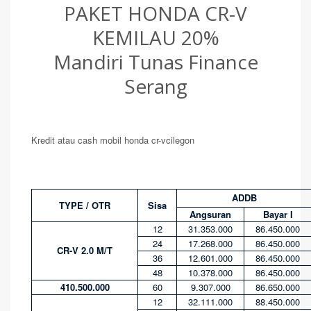
PAKET HONDA CR-V
KEMILAU 20%
Mandiri Tunas Finance
Serang
Kredit atau cash mobil honda cr-vcilegon
ADDB
TYPE / OTR
Sisa
Angsuran
Bayar I
12
31.353.000
86.450.000
24
17.268.000
86.450.000
CR-V 2.0 M/T
36
12.601.000
86.450.000
48
10.378.000
86.450.000
410.500.000
60
9.307.000
86.650.000
12
32.111.000
88.450.000