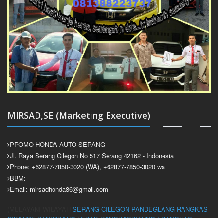
MIRSAD,SE (Marketing Executive)
PROMO HONDA AUTO SERANG
Jl. Raya Serang Cilegon No 517 Serang 42162 - Indonesia
Phone: +62877-7850-3020 (WA), +62877-7850-3020 wa
BBM:
Email: mirsadhonda86@gmail.com
(MELAYANI WILAYAH
SERANG
CILEGON
PANDEGLANG
RANGKAS