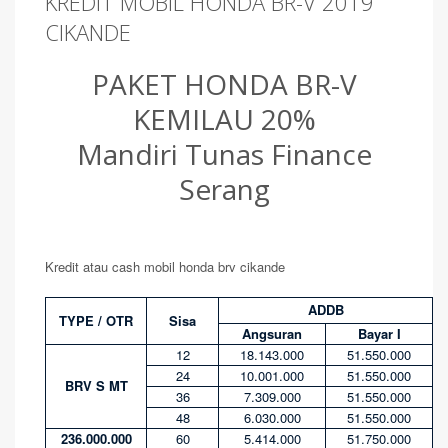
KREDIT MOBIL HONDA BR-V 2019
CIKANDE
PAKET HONDA BR-V
KEMILAU 20%
Mandiri Tunas Finance
Serang
Kredit atau cash mobil honda brv cikande
ADDB
TYPE / OTR
Sisa
Angsuran
Bayar I
12
18.143.000
51.550.000
24
10.001.000
51.550.000
BRV S MT
36
7.309.000
51.550.000
48
6.030.000
51.550.000
236.000.000
60
5.414.000
51.750.000