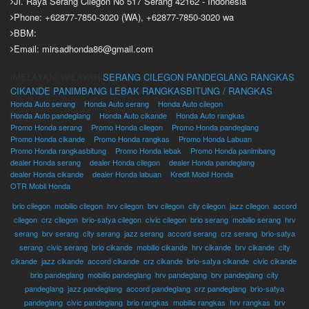
Jl. Raya Serang Cilegon No 517 Serang 42162 - Indonesia
Phone: +62877-7850-3020 (WA), +62877-7850-3020 wa
BBM:
Email: mirsadhonda86@gmail.com
(MELAYANI WILAYAH
SERANG
CILEGON
PANDEGLANG
RANGKAS
CIKANDE
PANIMBANG
LEBAK
RANGKASBITUNG / RANGKAS
Honda Auto serang
Honda Auto serang
Honda Auto cilegon
Honda Auto pandeglang
Honda Auto cikande
Honda Auto rangkas
Promo Honda serang
Promo Honda cilegon
Promo Honda pandeglang
Promo Honda cikande
Promo Honda rangkas
Promo Honda Labuan
Promo Honda rangkasbitung
Promo Honda lebak
Promo Honda panimbang
dealer Honda serang
dealer Honda cilegon
dealer Honda pandeglang
dealer Honda cikande
dealer Honda labuan
Kredit Mobil Honda
OTR Mobil Honda
brio cilegon
,
mobilio cilegon
,
hrv cilegon
,
brv cilegon
,
city cilegon
,
jazz cilegon
,
accord
cilegon
,
crz cilegon
,
brio-satya cilegon
,
civic cilegon
,
brio serang
,
mobilio serang
,
hrv
serang
,
brv serang
,
city serang
,
jazz serang
,
accord serang
,
crz serang
,
brio-satya
serang
,
civic serang
,
brio cikande
,
mobilio cikande
,
hrv cikande
,
brv cikande
,
city
cikande
,
jazz cikande
,
accord cikande
,
crz cikande
,
brio-satya cikande
,
civic cikande
,
brio pandeglang
,
mobilio pandeglang
,
hrv pandeglang
,
brv pandeglang
,
city
pandeglang
,
jazz pandeglang
,
accord pandeglang
,
crz pandeglang
,
brio-satya
pandeglang
,
civic pandeglang
,
brio rangkas
,
mobilio rangkas
,
hrv rangkas
,
brv