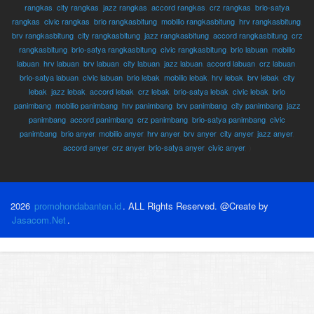
rangkas
,
city rangkas
,
jazz rangkas
,
accord rangkas
,
crz rangkas
,
brio-satya
rangkas
,
civic rangkas
,
brio rangkasbitung
,
mobilio rangkasbitung
,
hrv rangkasbitung
,
brv rangkasbitung
,
city rangkasbitung
,
jazz rangkasbitung
,
accord rangkasbitung
,
crz
rangkasbitung
,
brio-satya rangkasbitung
,
civic rangkasbitung
,
brio labuan
,
mobilio
labuan
,
hrv labuan
,
brv labuan
,
city labuan
,
jazz labuan
,
accord labuan
,
crz labuan
,
brio-satya labuan
,
civic labuan
,
brio lebak
,
mobilio lebak
,
hrv lebak
,
brv lebak
,
city
lebak
,
jazz lebak
,
accord lebak
,
crz lebak
,
brio-satya lebak
,
civic lebak
,
brio
panimbang
,
mobilio panimbang
,
hrv panimbang
,
brv panimbang
,
city panimbang
,
jazz
panimbang
,
accord panimbang
,
crz panimbang
,
brio-satya panimbang
,
civic
panimbang
,
brio anyer
,
mobilio anyer
,
hrv anyer
,
brv anyer
,
city anyer
,
jazz anyer
,
accord anyer
,
crz anyer
,
brio-satya anyer
,
civic anyer
, )
2026
promohondabanten.id
. ALL Rights Reserved. @Create by
Jasacom.Net
.