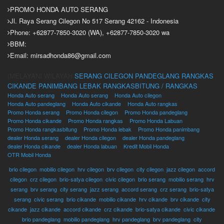
PROMO HONDA AUTO SERANG
Jl. Raya Serang Cilegon No 517 Serang 42162 - Indonesia
Phone: +62877-7850-3020 (WA), +62877-7850-3020 wa
BBM:
Email: mirsadhonda86@gmail.com
(MELAYANI WILAYAH
SERANG
CILEGON
PANDEGLANG
RANGKAS
CIKANDE
PANIMBANG
LEBAK
RANGKASBITUNG / RANGKAS
Honda Auto serang
Honda Auto serang
Honda Auto cilegon
Honda Auto pandeglang
Honda Auto cikande
Honda Auto rangkas
Promo Honda serang
Promo Honda cilegon
Promo Honda pandeglang
Promo Honda cikande
Promo Honda rangkas
Promo Honda Labuan
Promo Honda rangkasbitung
Promo Honda lebak
Promo Honda panimbang
dealer Honda serang
dealer Honda cilegon
dealer Honda pandeglang
dealer Honda cikande
dealer Honda labuan
Kredit Mobil Honda
OTR Mobil Honda
brio cilegon
,
mobilio cilegon
,
hrv cilegon
,
brv cilegon
,
city cilegon
,
jazz cilegon
,
accord
cilegon
,
crz cilegon
,
brio-satya cilegon
,
civic cilegon
,
brio serang
,
mobilio serang
,
hrv
serang
,
brv serang
,
city serang
,
jazz serang
,
accord serang
,
crz serang
,
brio-satya
serang
,
civic serang
,
brio cikande
,
mobilio cikande
,
hrv cikande
,
brv cikande
,
city
cikande
,
jazz cikande
,
accord cikande
,
crz cikande
,
brio-satya cikande
,
civic cikande
,
brio pandeglang
,
mobilio pandeglang
,
hrv pandeglang
,
brv pandeglang
,
city