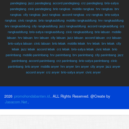
pandeglang
,
jazz pandeglang
,
accord pandeglang
,
crz pandeglang
,
brio-satya
pandeglang
,
civic pandeglang
,
brio rangkas
,
mobilio rangkas
,
hrv rangkas
,
brv
rangkas
,
city rangkas
,
jazz rangkas
,
accord rangkas
,
crz rangkas
,
brio-satya
rangkas
,
civic rangkas
,
brio rangkasbitung
,
mobilio rangkasbitung
,
hrv rangkasbitung
,
brv rangkasbitung
,
city rangkasbitung
,
jazz rangkasbitung
,
accord rangkasbitung
,
crz
rangkasbitung
,
brio-satya rangkasbitung
,
civic rangkasbitung
,
brio labuan
,
mobilio
labuan
,
hrv labuan
,
brv labuan
,
city labuan
,
jazz labuan
,
accord labuan
,
crz labuan
,
brio-satya labuan
,
civic labuan
,
brio lebak
,
mobilio lebak
,
hrv lebak
,
brv lebak
,
city
lebak
,
jazz lebak
,
accord lebak
,
crz lebak
,
brio-satya lebak
,
civic lebak
,
brio
panimbang
,
mobilio panimbang
,
hrv panimbang
,
brv panimbang
,
city panimbang
,
jazz
panimbang
,
accord panimbang
,
crz panimbang
,
brio-satya panimbang
,
civic
panimbang
,
brio anyer
,
mobilio anyer
,
hrv anyer
,
brv anyer
,
city anyer
,
jazz anyer
,
accord anyer
,
crz anyer
,
brio-satya anyer
,
civic anyer
, )
2026
promohondabanten.id
. ALL Rights Reserved. @Create by
Jasacom.Net
.