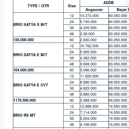
ADDB
TYPE / OTR
Sisa
Angsuran
Bayar I
12
10.373.000
60.050.000
24
5.740.000
60.050.000
BRIO SATYA S M/T
36
4.205.000
60.050.000
48
3.38.000
60.050.000
155.000.000
60
2.930.000
60.250.000
12
10.762.000
63.050.000
24
5.955.000
63.050.000
BRIO SATYA E M/T
36
4.362.000
63.050.000
48
3.608.000
63.050.000
164.000.000
60
3.096.000
63.250.000
12
11.920.000
69.050.000
24
6.580.000
69.050.000
BRIO SATYA E CVT
36
4.823.000
69.050.000
48
3.885.000
69.050.000
1179.500.000
60
3.388.000
69.250.000
12
12.888.000
74.550.000
24
7.114.000
74.550.000
BRIO RS MT
36
5.204.000
74.550.000
48
4.199.000
74.550.000