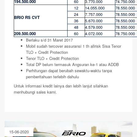
194.500.000
60
3.770.000
74.750.000
12
14.055.000
78.550.000
24
7.757.000
78.550.000
BRIO RS CVT
36
5.670.000
78.550.000
48
4.579.000
78.550.000
209.500.000
60
4.072.000
78.750.000
Berlaku s/d 31 Maret 2017
Mobil sudah tercover assuransi 1 th allrisk Sisa Tenor
TLO + Credit Protection
Tenor TLO + Credit Protection
Total DP belum termasuk Angsuran ke-1 atau ADDB
Perhitungan dapat berubah sewaktu-waktu tanpa
pemberitahuan terlebih dahulu
Untuk informasi kredit lainya dan lebih lanjut silahkan
menhubungi sales kami.
15-06-2020