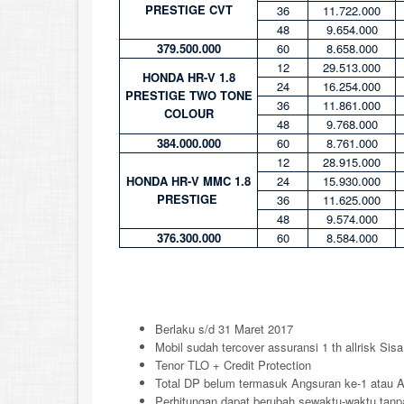
PRESTIGE CVT
36
11.722.000
48
9.654.000
379.500.000
60
8.658.000
12
29.513.000
HONDA HR-V 1.8
24
16.254.000
PRESTIGE TWO TONE
36
11.861.000
COLOUR
48
9.768.000
384.000.000
60
8.761.000
12
28.915.000
HONDA HR-V MMC 1.8
24
15.930.000
PRESTIGE
36
11.625.000
48
9.574.000
376.300.000
60
8.584.000
Berlaku s/d 31 Maret 2017
Mobil sudah tercover assuransi 1 th allrisk Sis
Tenor TLO + Credit Protection
Total DP belum termasuk Angsuran ke-1 atau
Perhitungan dapat berubah sewaktu-waktu tanpa