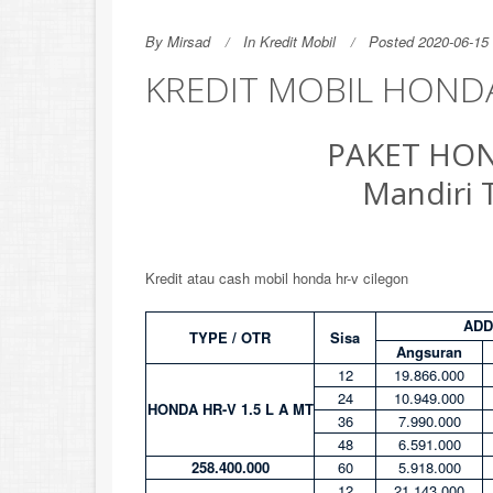
By
Mirsad
In
Kredit Mobil
Posted 2020-06-15 
KREDIT MOBIL HONDA
PAKET HON
Mandiri 
Kredit atau cash mobil honda hr-v cilegon
ADD
TYPE / OTR
Sisa
Angsuran
12
19.866.000
24
10.949.000
HONDA HR-V 1.5 L A MT
36
7.990.000
48
6.591.000
258.400.000
60
5.918.000
12
21.143.000