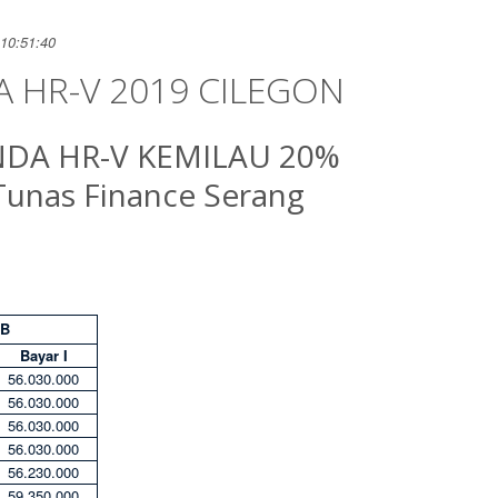
10:51:40
 HR-V 2019 CILEGON
DA HR-V KEMILAU 20%
Tunas Finance Serang
B
Bayar I
56.030.000
56.030.000
56.030.000
56.030.000
56.230.000
59.350.000