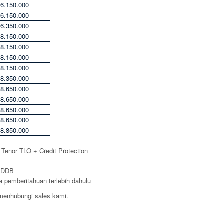
56.150.000
56.150.000
56.350.000
58.150.000
58.150.000
58.150.000
58.150.000
58.350.000
58.650.000
58.650.000
58.650.000
58.650.000
58.850.000
a Tenor TLO + Credit Protection
 ADDB
 pemberitahuan terlebih dahulu
n menhubungi sales kami.