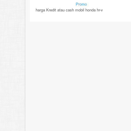
By Mirsad | Serang | In
Promo
harga Kredit atau cash mobil honda hr-v