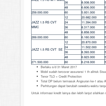
36
8.008.000
48
6.606.000
259.000.000
60
5.931.000
12
20.682.000
JAZZ 1.5 RS CVT
24
11.394.000
MMC
36
8.317.000
48
6.858.000
269.000.000
60
6.160.000
12
20.870.000
24
11.502.000
JAZZ 1.5 RS CVT SE
36
8.393.000
48
6.923.000
271.500.000
60
6.218.000
Berlaku s/d 31 Maret 2017
Mobil sudah tercover assuransi 1 th allrisk Sis
Tenor TLO + Credit Protection
Total DP belum termasuk Angsuran ke-1 atau
Perhitungan dapat berubah sewaktu-waktu tanpa
Untuk informasi kredit lainya dan lebih lanjut silahka