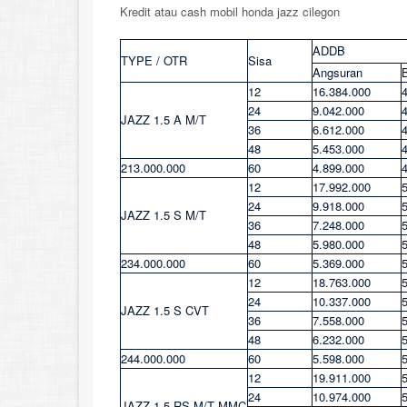
Kredit atau cash mobil honda jazz cilegon
ADDB
TYPE / OTR
Sisa
Angsuran
B
12
16.384.000
24
9.042.000
JAZZ 1.5 A M/T
36
6.612.000
48
5.453.000
213.000.000
60
4.899.000
12
17.992.000
24
9.918.000
JAZZ 1.5 S M/T
36
7.248.000
48
5.980.000
234.000.000
60
5.369.000
12
18.763.000
24
10.337.000
JAZZ 1.5 S CVT
36
7.558.000
48
6.232.000
244.000.000
60
5.598.000
12
19.911.000
24
10.974.000
JAZZ 1.5 RS M/T MMC