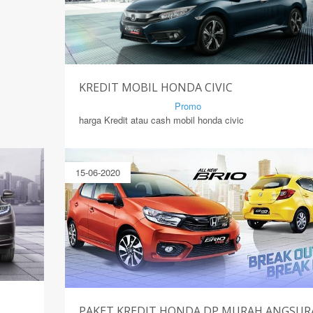
KREDIT MOBIL HONDA CIVIC
By Mirsad | Serang | In
Promo
harga Kredit atau cash mobil honda civic
15-06-2020
PAKET KREDIT HONDA DP MURAH ANGSU