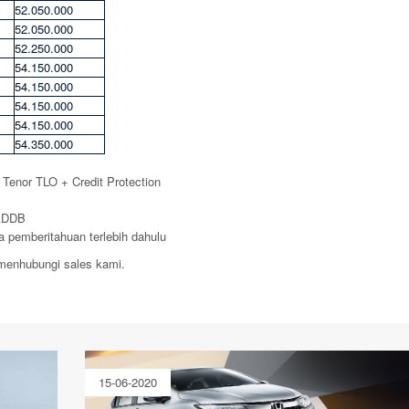
52.050.000
52.050.000
52.250.000
54.150.000
54.150.000
54.150.000
54.150.000
54.350.000
a Tenor TLO + Credit Protection
 ADDB
 pemberitahuan terlebih dahulu
n menhubungi sales kami.
15-06-2020