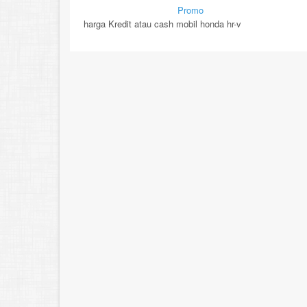
By Mirsad | Serang | In
Promo
harga Kredit atau cash mobil honda hr-v