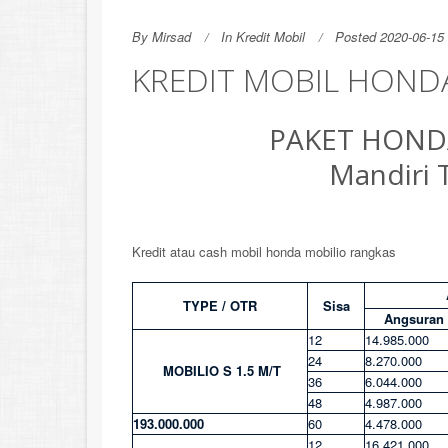
By
Mirsad
In
Kredit Mobil
Posted 2020-06-15 
KREDIT MOBIL HOND
PAKET HOND
Mandiri 
Kredit atau cash mobil honda mobilio rangkas
TYPE / OTR
Sisa
Angsuran
12
14.985.000
24
8.270.000
MOBILIO S 1.5 M/T
36
6.044.000
48
4.987.000
193.000.000
60
4.478.000
12
16.421.000