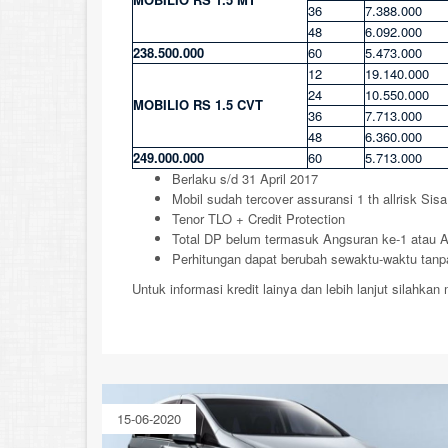
36
7.388.000
48
6.092.000
238.500.000
60
5.473.000
12
19.140.000
24
10.550.000
MOBILIO RS 1.5 CVT
36
7.713.000
48
6.360.000
249.000.000
60
5.713.000
Berlaku s/d 31 April 2017
Mobil sudah tercover assuransi 1 th allrisk Sis
Tenor TLO + Credit Protection
Total DP belum termasuk Angsuran ke-1 atau
Perhitungan dapat berubah sewaktu-waktu tanpa
Untuk informasi kredit lainya dan lebih lanjut silahka
15-06-2020