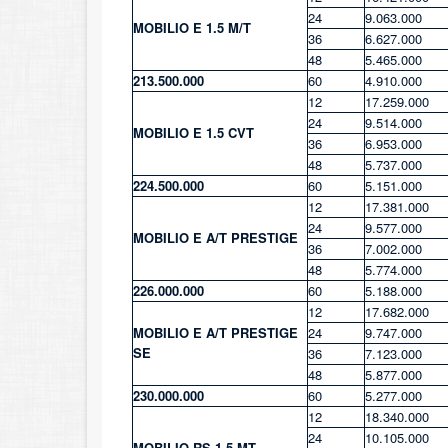
24
9.063.000
MOBILIO E 1.5 M/T
36
6.627.000
48
5.465.000
213.500.000
60
4.910.000
12
17.259.000
24
9.514.000
MOBILIO E 1.5 CVT
36
6.953.000
48
5.737.000
224.500.000
60
5.151.000
12
17.381.000
24
9.577.000
MOBILIO E A/T PRESTIGE
36
7.002.000
48
5.774.000
226.000.000
60
5.188.000
12
17.682.000
MOBILIO E A/T PRESTIGE
24
9.747.000
SE
36
7.123.000
48
5.877.000
230.000.000
60
5.277.000
12
18.340.000
24
10.105.000
MOBILIO RS 1.5 MT