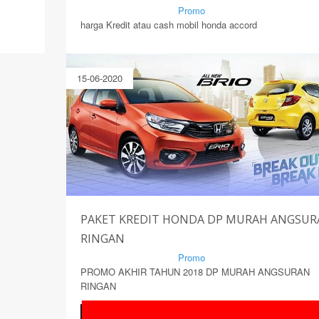
By Mirsad | Serang | In
Promo
harga Kredit atau cash mobil honda accord
15-06-2020
PAKET KREDIT HONDA DP MURAH ANGSU
RINGAN
By Mirsad | Serang | In
Promo
PROMO AKHIR TAHUN 2018 DP MURAH ANGSURAN
RINGAN